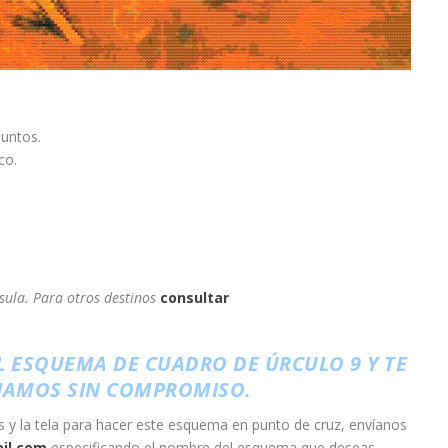
puntos.
co.
sula. Para otros destinos
consultar
L ESQUEMA DE CUADRO DE ÚRCULO 9 Y TE
IAMOS SIN COMPROMISO.
os y la tela para hacer este esquema en punto de cruz, envíanos
il.com
especificando el nombre del esquema que deseas.