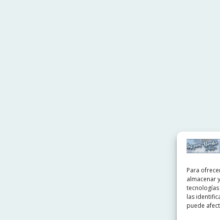
Para ofrece
almacenar y
tecnologías
las identifi
puede afecta