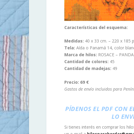
Características del esquema:
Medidas:
40 x 33 cm. – 220 x 185 
Tela:
Aída o Panamá 14, color blan
Marca de hilos:
ROSACE – PANDA
Cantidad de colores:
45
Cantidad de madejas:
49
Precio: 69 €
Gastos de envío incluidos para Penín
PÍDENOS EL PDF CON E
LO ENV
Si tienes interés en comprar los hil
un e-mail a
hilosparabordar@gma