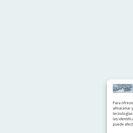
Para ofrece
almacenar y
tecnologías
las identifi
puede afecta