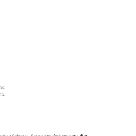
os.
co.
sula y Baleares. Para otros destinos
consultar