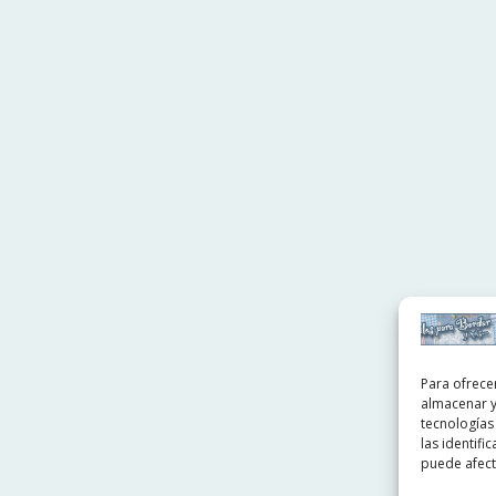
Para ofrece
almacenar y
tecnologías
las identifi
puede afecta