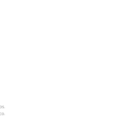
os.
co.