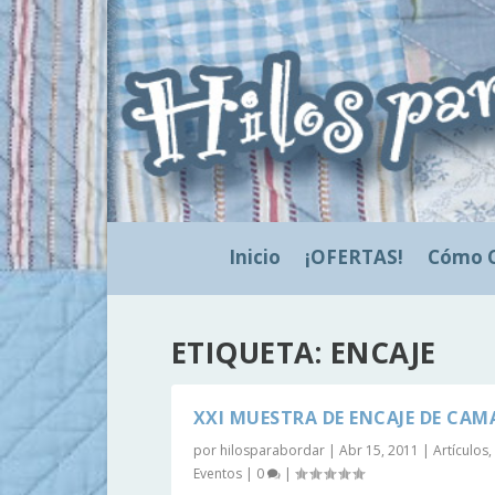
Inicio
¡OFERTAS!
Cómo 
ETIQUETA:
ENCAJE
XXI MUESTRA DE ENCAJE DE CAM
por
hilosparabordar
|
Abr 15, 2011
|
Artículos
,
Eventos
|
0
|