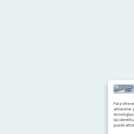
Para ofrece
almacenar y
tecnologías
las identifi
puede afecta