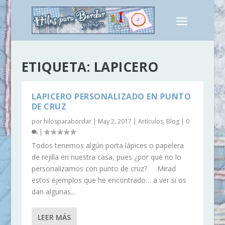
ETIQUETA:
LAPICERO
LAPICERO PERSONALIZADO EN PUNTO
DE CRUZ
por
hilosparabordar
|
May 2, 2017
|
Artículos
,
Blog
|
0
|
Todos tenemos algún porta lápices o papelera
de rejilla en nuestra casa, pues ¿por qué no lo
personalizamos con punto de cruz? Mirad
estos ejemplos que he encontrado… a ver si os
dan algunas...
LEER MÁS