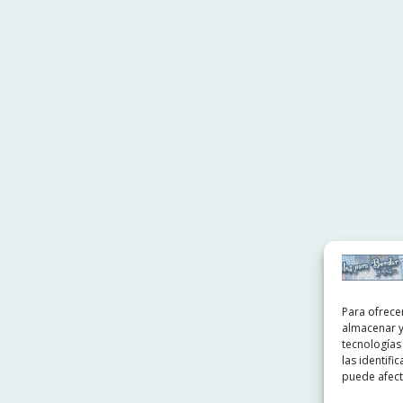
Para ofrece
almacenar y
tecnologías
las identifi
puede afecta